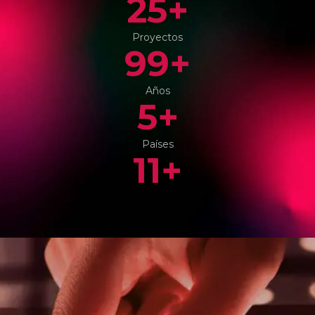
25
+
Proyectos
99
+
Años
5
+
Países
11
+